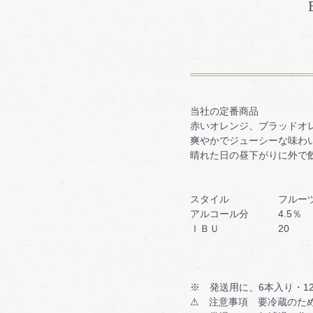
当社の定番商品
赤いオレンジ、ブラッドオ
爽やかでジューシーな味わ
晴れた日の昼下がりに外で
スタイル フルーツ
アルコール分 4.5％
ＩＢＵ 20
※ 発送用に、6本入り・1
⚠ 注意事項 要冷蔵のた